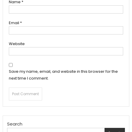
Name
*
Email
*
Website
Save my name, email, and website in this browser for the
next time I comment.
Search