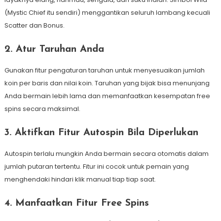
(Mystic Chief itu sendiri) menggantikan seluruh lambang kecuali
Scatter dan Bonus.
2. Atur Taruhan Anda
Gunakan fitur pengaturan taruhan untuk menyesuaikan jumlah
koin per baris dan nilai koin. Taruhan yang bijak bisa menunjang
Anda bermain lebih lama dan memanfaatkan kesempatan free
spins secara maksimal.
3. Aktifkan Fitur Autospin Bila Diperlukan
Autospin terlalu mungkin Anda bermain secara otomatis dalam
jumlah putaran tertentu. Fitur ini cocok untuk pemain yang
menghendaki hindari klik manual tiap tiap saat.
4. Manfaatkan Fitur Free Spins