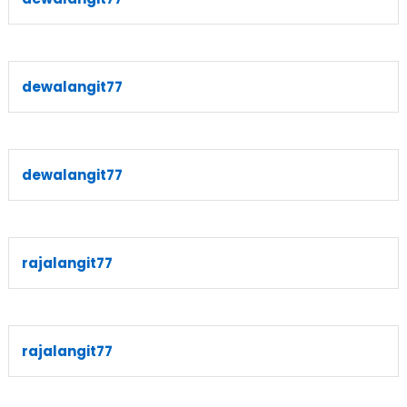
dewalangit77
dewalangit77
rajalangit77
rajalangit77