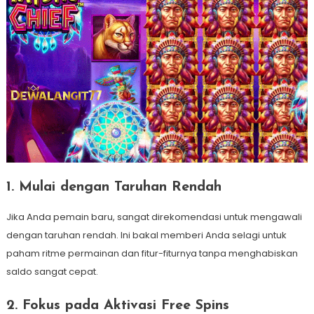
1. Mulai dengan Taruhan Rendah
Jika Anda pemain baru, sangat direkomendasi untuk mengawali
dengan taruhan rendah. Ini bakal memberi Anda selagi untuk
paham ritme permainan dan fitur-fiturnya tanpa menghabiskan
saldo sangat cepat.
2. Fokus pada Aktivasi Free Spins