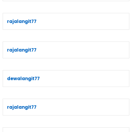
rajalangit77
rajalangit77
dewalangit77
rajalangit77