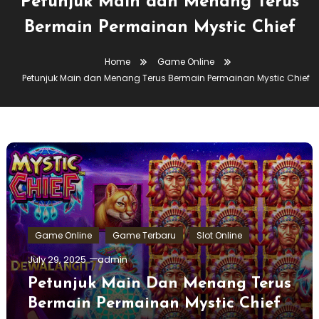
Petunjuk Main dan Menang Terus
Bermain Permainan Mystic Chief
Home
Game Online
Petunjuk Main dan Menang Terus Bermain Permainan Mystic Chief
Game Online
Game Terbaru
Slot Online
July 29, 2025
admin
Petunjuk Main Dan Menang Terus
Bermain Permainan Mystic Chief