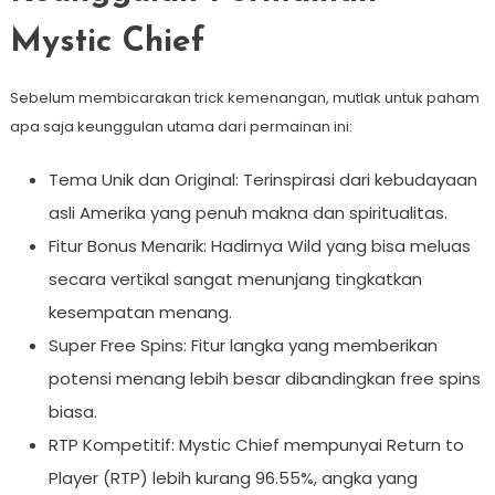
Mystic Chief
Sebelum membicarakan trick kemenangan, mutlak untuk paham
apa saja keunggulan utama dari permainan ini:
Tema Unik dan Original: Terinspirasi dari kebudayaan
asli Amerika yang penuh makna dan spiritualitas.
Fitur Bonus Menarik: Hadirnya Wild yang bisa meluas
secara vertikal sangat menunjang tingkatkan
kesempatan menang.
Super Free Spins: Fitur langka yang memberikan
potensi menang lebih besar dibandingkan free spins
biasa.
RTP Kompetitif: Mystic Chief mempunyai Return to
Player (RTP) lebih kurang 96.55%, angka yang