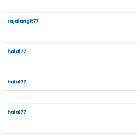
rajalangit77
halal77
halal77
halal77