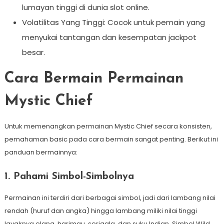
lumayan tinggi di dunia slot online.
Volatilitas Yang Tinggi: Cocok untuk pemain yang
menyukai tantangan dan kesempatan jackpot
besar.
Cara Bermain Permainan
Mystic Chief
Untuk memenangkan permainan Mystic Chief secara konsisten,
pemahaman basic pada cara bermain sangat penting. Berikut ini
panduan bermainnya:
1. Pahami Simbol-Simbolnya
Permainan ini terdiri dari berbagai simbol, jadi dari lambang nilai
rendah (huruf dan angka) hingga lambang miliki nilai tinggi
layaknya elang, harimau, serigala, dan suku Indian. Simbol Wild