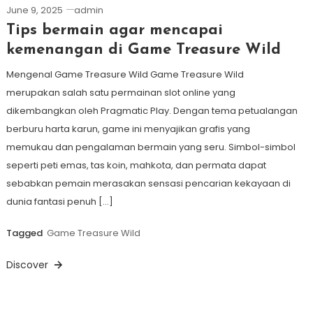
June 9, 2025
admin
Tips bermain agar mencapai
kemenangan di Game Treasure Wild
Mengenal Game Treasure Wild Game Treasure Wild
merupakan salah satu permainan slot online yang
dikembangkan oleh Pragmatic Play. Dengan tema petualangan
berburu harta karun, game ini menyajikan grafis yang
memukau dan pengalaman bermain yang seru. Simbol-simbol
seperti peti emas, tas koin, mahkota, dan permata dapat
sebabkan pemain merasakan sensasi pencarian kekayaan di
dunia fantasi penuh […]
Tagged
Game Treasure Wild
Discover