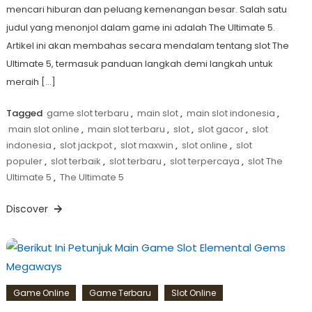
mencari hiburan dan peluang kemenangan besar. Salah satu
judul yang menonjol dalam game ini adalah The Ultimate 5.
Artikel ini akan membahas secara mendalam tentang slot The
Ultimate 5, termasuk panduan langkah demi langkah untuk
meraih […]
Tagged
game slot terbaru
,
main slot
,
main slot indonesia
,
main slot online
,
main slot terbaru
,
slot
,
slot gacor
,
slot
indonesia
,
slot jackpot
,
slot maxwin
,
slot online
,
slot
populer
,
slot terbaik
,
slot terbaru
,
slot terpercaya
,
slot The
Ultimate 5
,
The Ultimate 5
Discover
Game Online
Game Terbaru
Slot Online