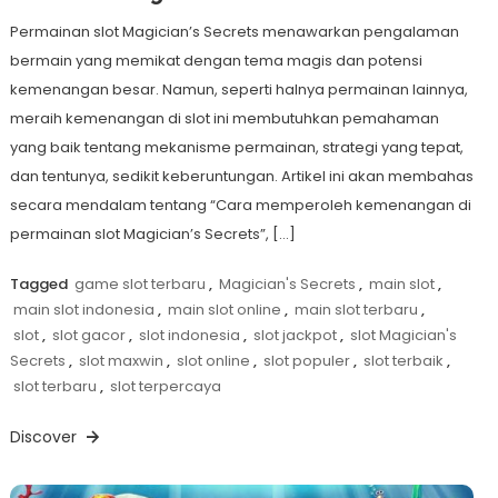
Permainan slot Magician’s Secrets menawarkan pengalaman
bermain yang memikat dengan tema magis dan potensi
kemenangan besar. Namun, seperti halnya permainan lainnya,
meraih kemenangan di slot ini membutuhkan pemahaman
yang baik tentang mekanisme permainan, strategi yang tepat,
dan tentunya, sedikit keberuntungan. Artikel ini akan membahas
secara mendalam tentang “Cara memperoleh kemenangan di
permainan slot Magician’s Secrets”, […]
Tagged
game slot terbaru
,
Magician's Secrets
,
main slot
,
main slot indonesia
,
main slot online
,
main slot terbaru
,
slot
,
slot gacor
,
slot indonesia
,
slot jackpot
,
slot Magician's
Secrets
,
slot maxwin
,
slot online
,
slot populer
,
slot terbaik
,
slot terbaru
,
slot terpercaya
Discover