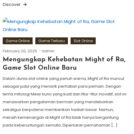
Discover
Game Online
Game Terbaru
Slot Online
February 20, 2025
admin
Mengungkap Kehebatan Might of Ra,
Game Slot Online Baru
Dalam dunia slot online yang penuh warna, Might of Ra muncul
sebagai judul yang menarik perhatian para pemain. Dengan
tema mitologi Mesir kuno yang kuat dan fitur-fitur inovatif, slot ini
menawarkan pengalaman bermain yang mendebarkan
sekaligus berpotensi memberikan hadiah besar. Namun,
meraih kemenangan di Might of Ra tidak hanya bergantung
pada keberuntungan semata. Diperlukan pemahaman […]