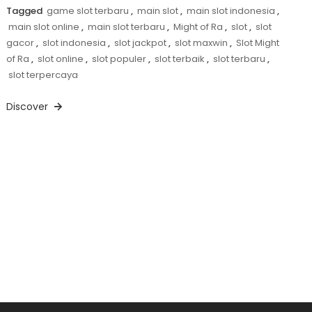
Tagged
game slot terbaru
,
main slot
,
main slot indonesia
,
main slot online
,
main slot terbaru
,
Might of Ra
,
slot
,
slot
gacor
,
slot indonesia
,
slot jackpot
,
slot maxwin
,
Slot Might
of Ra
,
slot online
,
slot populer
,
slot terbaik
,
slot terbaru
,
slot terpercaya
Discover