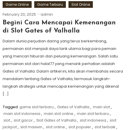
Game Online
Game Terbaru
Slot Online
February 20, 2025
admin
Begini Cara Mencapai Kemenangan
di Slot Gates of Valhalla
Dalam dunia perjudian daring yang terus berkembang,
permainan slot menjadi daya tarik utama bagi para pemain
yang mencari hiburan dan peluang kemenangan. Salah satu
permainan slot dari halal77 yang menarik perhatian adalah
Gates of Valhalla. Dalam artikel ini, kita akan membahas secara
mendalam tentang Gates of Valhalla, termasuk langkah-
langkah strategis untuk mencapai kemenangan yang dikenal
[…]
Tagged
game slot terbaru
,
Gates of Valhalla
,
main slot
,
main slot indonesia
,
main slot online
,
main slot terbaru
,
slot
,
slot gacor
,
Slot Gates of Valhalla
,
slot indonesia
,
slot
jackpot
,
slot maxwin
,
slot online
,
slot populer
,
slot terbaik
,