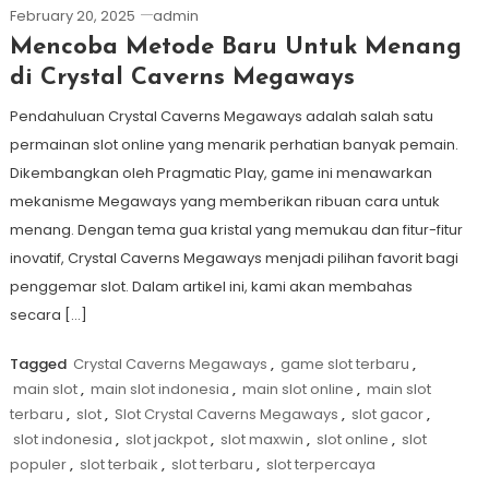
February 20, 2025
admin
Mencoba Metode Baru Untuk Menang
di Crystal Caverns Megaways
Pendahuluan Crystal Caverns Megaways adalah salah satu
permainan slot online yang menarik perhatian banyak pemain.
Dikembangkan oleh Pragmatic Play, game ini menawarkan
mekanisme Megaways yang memberikan ribuan cara untuk
menang. Dengan tema gua kristal yang memukau dan fitur-fitur
inovatif, Crystal Caverns Megaways menjadi pilihan favorit bagi
penggemar slot. Dalam artikel ini, kami akan membahas
secara […]
Tagged
Crystal Caverns Megaways
,
game slot terbaru
,
main slot
,
main slot indonesia
,
main slot online
,
main slot
terbaru
,
slot
,
Slot Crystal Caverns Megaways
,
slot gacor
,
slot indonesia
,
slot jackpot
,
slot maxwin
,
slot online
,
slot
populer
,
slot terbaik
,
slot terbaru
,
slot terpercaya