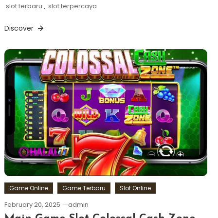
slot terbaru
,
slot terpercaya
Discover
Game Online
Game Terbaru
Slot Online
February 20, 2025
admin