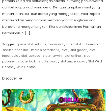
pemain ke dalam petualangan bawah laut yang penuh warna
dan kehidupan laut yang ceria. Dengan tampilan visual yang
menarik dan fitur-fitur bonus yang menggiurkan, Wild Depths
menawarkan pengalaman bermain yang menghibur dan
berpotensi menguntungkan. Fitur dan Mekanisme Permainan
Permainan ini […]
Tagged
game slot terbaru
,
main slot
,
main slot indonesia
,
main slot online
,
main slot terbaru
,
slot
,
slot gacor
,
slot
indonesia
,
slot jackpot
,
slot maxwin
,
slot online
,
slot
populer
,
slot terbaik
,
slot terbaru
,
slot terpercaya
,
Slot Wild
Depths
,
Wild Depths
Discover