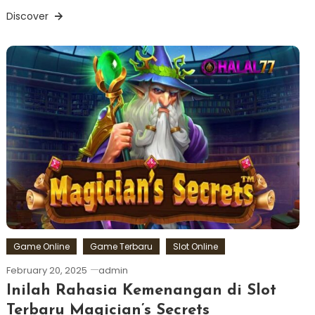
Discover
Game Online
Game Terbaru
Slot Online
February 20, 2025
admin
Inilah Rahasia Kemenangan di Slot
Terbaru Magician’s Secrets