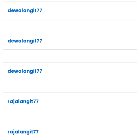
dewalangit77
dewalangit77
dewalangit77
rajalangit77
rajalangit77