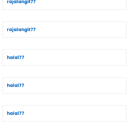
rajalangit77
rajalangit77
halal77
halal77
halal77