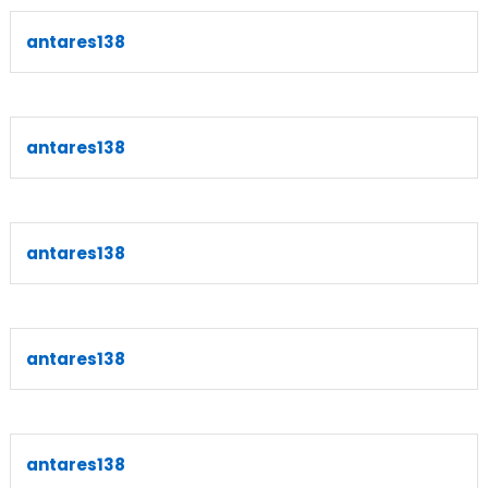
antares138
antares138
antares138
antares138
antares138