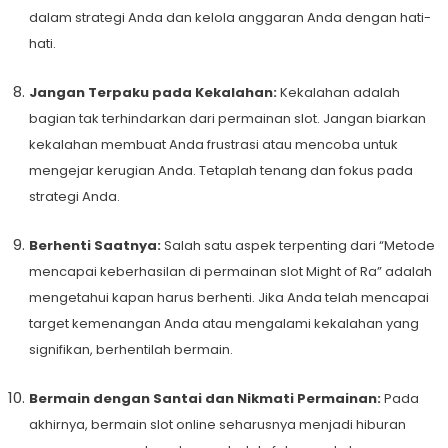
dalam strategi Anda dan kelola anggaran Anda dengan hati-
hati.
Jangan Terpaku pada Kekalahan:
Kekalahan adalah
bagian tak terhindarkan dari permainan slot. Jangan biarkan
kekalahan membuat Anda frustrasi atau mencoba untuk
mengejar kerugian Anda. Tetaplah tenang dan fokus pada
strategi Anda.
Berhenti Saatnya:
Salah satu aspek terpenting dari “Metode
mencapai keberhasilan di permainan slot Might of Ra” adalah
mengetahui kapan harus berhenti. Jika Anda telah mencapai
target kemenangan Anda atau mengalami kekalahan yang
signifikan, berhentilah bermain.
Bermain dengan Santai dan Nikmati Permainan:
Pada
akhirnya, bermain slot online seharusnya menjadi hiburan