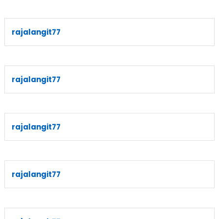
rajalangit77
rajalangit77
rajalangit77
rajalangit77