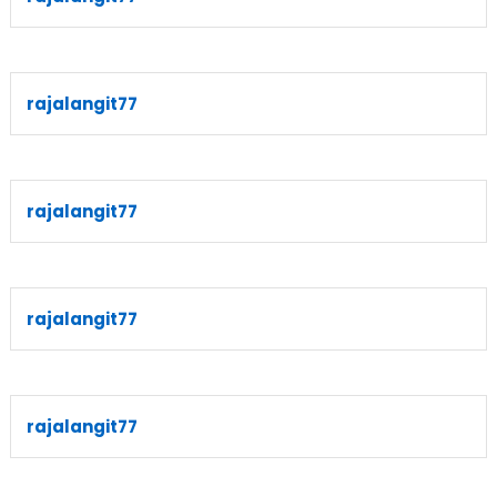
rajalangit77
rajalangit77
rajalangit77
rajalangit77