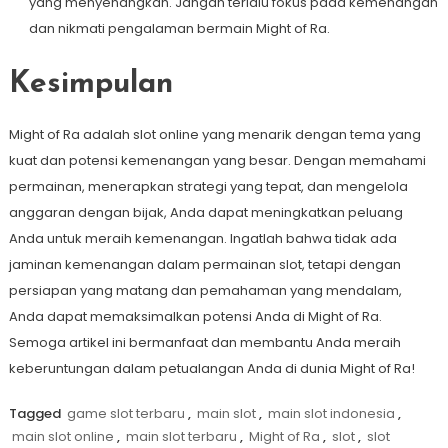
yang menyenangkan. Jangan terlalu fokus pada kemenangan
dan nikmati pengalaman bermain Might of Ra.
Kesimpulan
Might of Ra adalah slot online yang menarik dengan tema yang
kuat dan potensi kemenangan yang besar. Dengan memahami
permainan, menerapkan strategi yang tepat, dan mengelola
anggaran dengan bijak, Anda dapat meningkatkan peluang
Anda untuk meraih kemenangan. Ingatlah bahwa tidak ada
jaminan kemenangan dalam permainan slot, tetapi dengan
persiapan yang matang dan pemahaman yang mendalam,
Anda dapat memaksimalkan potensi Anda di Might of Ra.
Semoga artikel ini bermanfaat dan membantu Anda meraih
keberuntungan dalam petualangan Anda di dunia Might of Ra!
Tagged
game slot terbaru
,
main slot
,
main slot indonesia
,
main slot online
,
main slot terbaru
,
Might of Ra
,
slot
,
slot