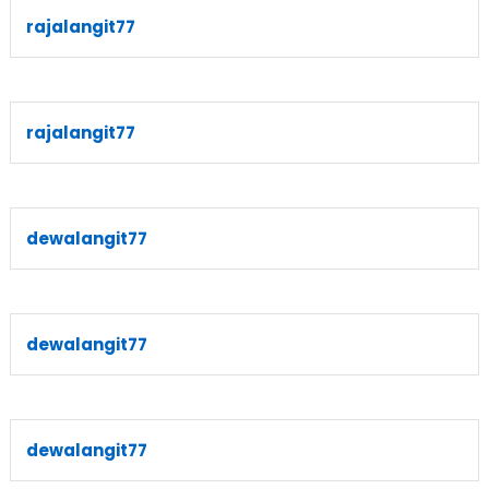
rajalangit77
rajalangit77
dewalangit77
dewalangit77
dewalangit77