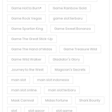
Game Hot to Burn®
Game Rainbow Gold
Game Rock Vegas
game slot terbaru
Game Spartan King
Game Sweet Bonanza
Game The Great Stick-Up
Game The Hand of Midas
Game Treasure Wild
Game Wild Walker
Gladiator's Glory
Journey to the West
Magician's Secrets
main slot
main slot indonesia
main slot online
main slot terbaru
Mask Carnival
Midas Fortune
Shark Bounty
slot
slot gacor
slot game