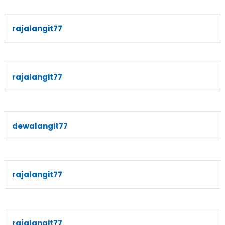
rajalangit77
rajalangit77
dewalangit77
rajalangit77
rajalangit77