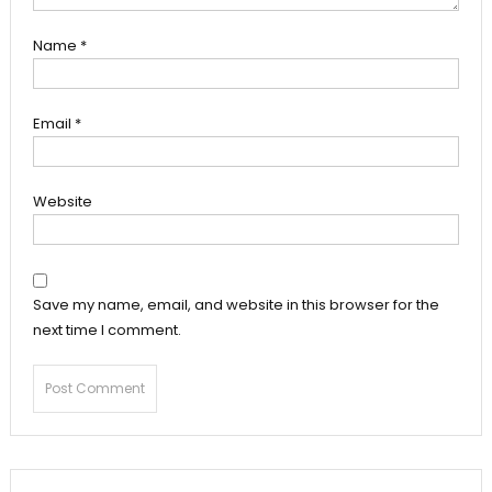
Name
*
Email
*
Website
Save my name, email, and website in this browser for the
next time I comment.