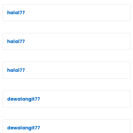
halal77
halal77
halal77
dewalangit77
dewalangit77