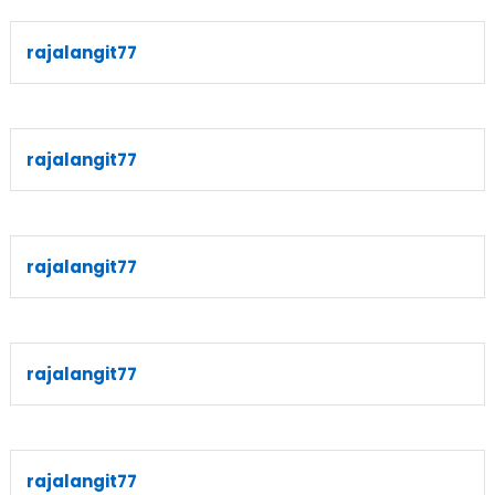
rajalangit77
rajalangit77
rajalangit77
rajalangit77
rajalangit77