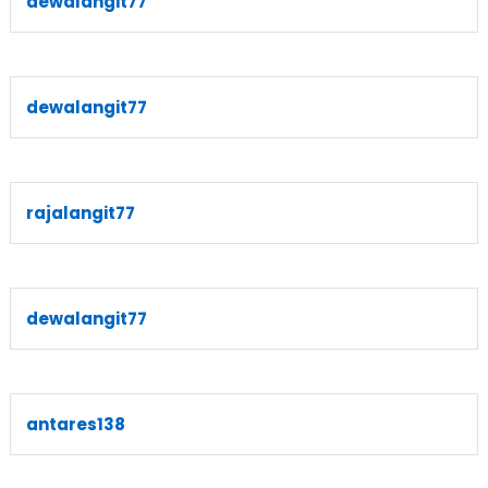
dewalangit77
dewalangit77
rajalangit77
dewalangit77
antares138