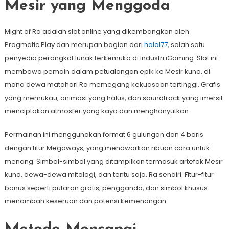
Mesir yang Menggoda
Might of Ra adalah slot online yang dikembangkan oleh
Pragmatic Play dan merupan bagian dari
halal77
, salah satu
penyedia perangkat lunak terkemuka di industri iGaming. Slot ini
membawa pemain dalam petualangan epik ke Mesir kuno, di
mana dewa matahari Ra memegang kekuasaan tertinggi. Grafis
yang memukau, animasi yang halus, dan soundtrack yang imersif
menciptakan atmosfer yang kaya dan menghanyutkan.
Permainan ini menggunakan format 6 gulungan dan 4 baris
dengan fitur Megaways, yang menawarkan ribuan cara untuk
menang. Simbol-simbol yang ditampilkan termasuk artefak Mesir
kuno, dewa-dewa mitologi, dan tentu saja, Ra sendiri. Fitur-fitur
bonus seperti putaran gratis, pengganda, dan simbol khusus
menambah keseruan dan potensi kemenangan.