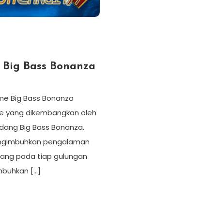
 Big Bass Bonanza
e Big Bass Bonanza
ne yang dikembangkan oleh
ondang Big Bass Bonanza.
engimbuhkan pengalaman
bang pada tiap gulungan
mbuhkan […]