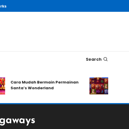
orks
Search
Cara Mudah Bermain Permainan
Panduan
Santa’s Wonderland
Permaina
egaways