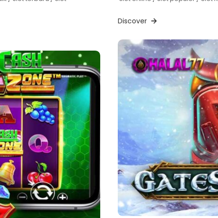
Discover