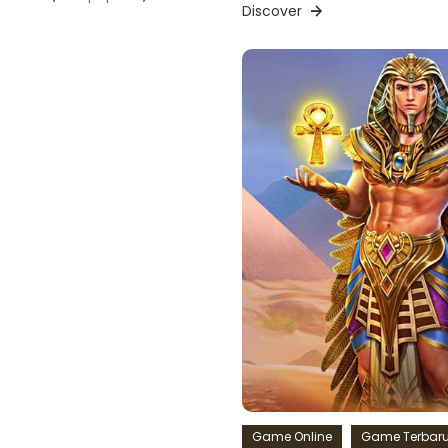
Discover
Game Online
Game Terbar