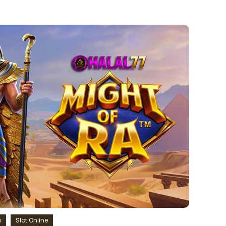
u
Slot Online