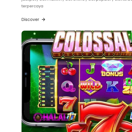
terpercaya
Discover