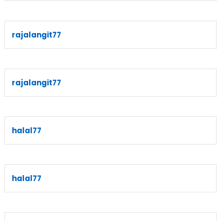
rajalangit77
rajalangit77
halal77
halal77