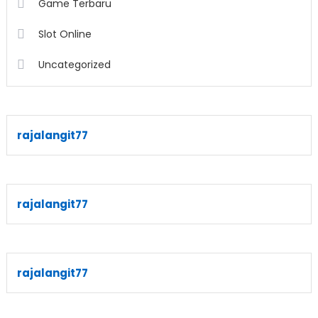
Game Terbaru
Slot Online
Uncategorized
rajalangit77
rajalangit77
rajalangit77