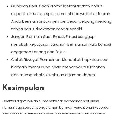
Gunakan Bonus dan Promosi: Manfaatkan bonus
deposit atau free spins berasal dari website daerah
Anda bermain untuk memperbesar peluang menang
tanpa harus tingkatkan modal sendiri.
Jangan Bermain Saat Emosi: Emosi sanggup
merubah keputusan taruhan. Bermainlah kala kondisi
anggapan tenang dan fokus.
Catat Riwayat Permainan: Mencatat tiap-tiap sesi
bermain mendukung Anda mengevaluasi langkah
dan memperbaiki kekeliruan di jaman depan.
Kesimpulan
Cocktail Nights bukan cuma sekadar permainan slot biasa,
namun juga sebuah pengalaman bermain yang penuh keseruan