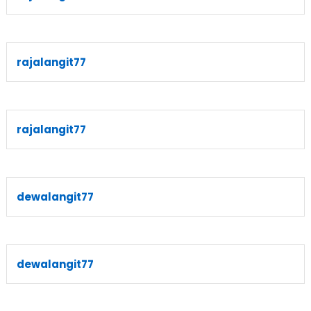
rajalangit77
rajalangit77
dewalangit77
dewalangit77