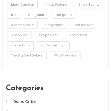
Mask Carnival
Midas Fortune
Shark Bounty
slot
slot gacor
slot game
slot indonesia
slot jackpot
slot maxwin
slot online
slot populer
slot terbaik
slot terbaru
slot terpercaya
The Big Deal Deluxe
Wild Fireworks
Categories
Game Online