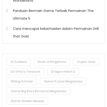
Wonderland
Panduan Bermain Game Terbaik Permainan The
Ultimate 5
Cara mencapai keberhasilan dalam Permainan Drill
that Gold
12 Zodiacs
Book of Kingdoms
Crypto Gold
Da Vinci’s Treasure
Dragon Hatch 2
Flirting Scholar
Game 5 Lions Megaways
Game Big Bass Bonanza Megaways
Game Golden Beauty