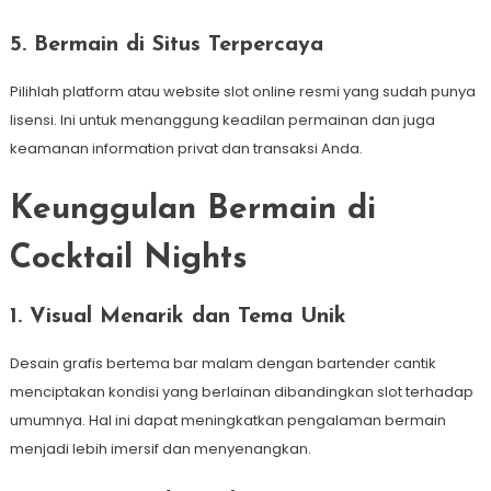
5. Bermain di Situs Terpercaya
Pilihlah platform atau website slot online resmi yang sudah punya
lisensi. Ini untuk menanggung keadilan permainan dan juga
keamanan information privat dan transaksi Anda.
Keunggulan Bermain di
Cocktail Nights
1. Visual Menarik dan Tema Unik
Desain grafis bertema bar malam dengan bartender cantik
menciptakan kondisi yang berlainan dibandingkan slot terhadap
umumnya. Hal ini dapat meningkatkan pengalaman bermain
menjadi lebih imersif dan menyenangkan.