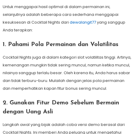
Untuk menggapai hasil optimal di dalam permainan ini,
selanjutnya adalah beberapa cara sederhana menggapai
kesuksesan di Cocktail Nights dari
dewalangit77
yang sanggup
Anda terapkan:
1. Pahami Pola Permainan dan Volatilitas
Cocktail Nights juga di dalam kategori slot volatilitas tinggi. Artinya,
kemenangan mungkin tidak sering muncul, namun ketika muncul,
nilainya sanggup terlalu besar. Oleh karena itu, Anda harus sabar
dan tidak terburu-buru. Mulailah dengan jelas pola permainan
dan memperhatikan kapan fitur bonus sering muncul.
2. Gunakan Fitur Demo Sebelum Bermain
dengan Uang Asli
Langkah awal yang bijak adalah coba versi demo berasal dari
Cocktail Nights. Ini memberi Anda peluang untuk mengetahui