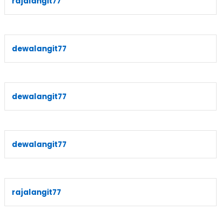
rajalangit77
dewalangit77
dewalangit77
dewalangit77
rajalangit77