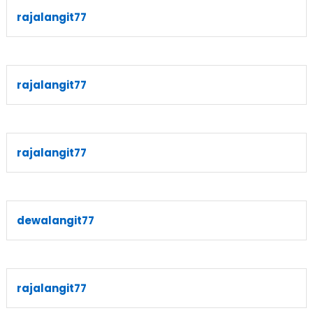
rajalangit77
rajalangit77
rajalangit77
dewalangit77
rajalangit77