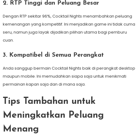
2. RTP Tinggi dan Peluang Besar
Dengan RTP sekitar 96%, Cocktail Nights menambahkan peluang
kemenangan yang kompetitif. Ini menjadikan game ini tidak cuma
seru, namun juga layak dijadikan pilihan utama bagi pemburu
cuan.
3. Kompatibel di Semua Perangkat
Anda sanggup bermain Cocktail Nights baik di perangkat desktop
maupun mobile. Ini memudahkan siapa saja untuk menikmati
permainan kapan saja dan di mana saja.
Tips Tambahan untuk
Meningkatkan Peluang
Menang