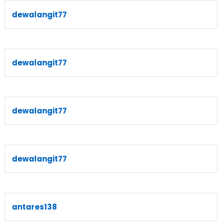
dewalangit77
dewalangit77
dewalangit77
dewalangit77
antares138