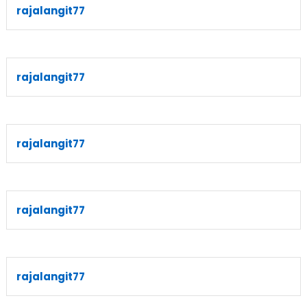
rajalangit77
rajalangit77
rajalangit77
rajalangit77
rajalangit77