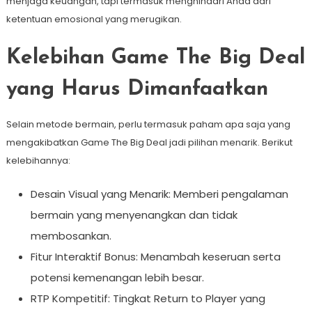
menjaga keuangan, tapi termasuk menghindari Anda dari
ketentuan emosional yang merugikan.
Kelebihan Game The Big Deal
yang Harus Dimanfaatkan
Selain metode bermain, perlu termasuk paham apa saja yang
mengakibatkan Game The Big Deal jadi pilihan menarik. Berikut
kelebihannya:
Desain Visual yang Menarik: Memberi pengalaman
bermain yang menyenangkan dan tidak
membosankan.
Fitur Interaktif Bonus: Menambah keseruan serta
potensi kemenangan lebih besar.
RTP Kompetitif: Tingkat Return to Player yang