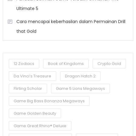
Ultimate 5
Cara mencapai keberhasilan dalam Permainan Drill
that Gold
12 Zodiacs
Book of Kingdoms
Crypto Gold
Da Vinci’s Treasure
Dragon Hatch 2
Flirting Scholar
Game 5 Lions Megaways
Game Big Bass Bonanza Megaways
Game Golden Beauty
Game Great Rhino® Deluxe