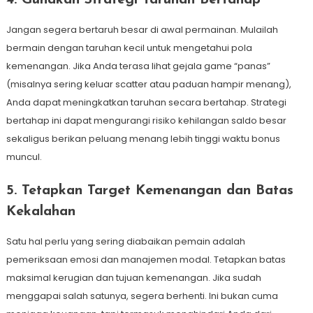
Jangan segera bertaruh besar di awal permainan. Mulailah
bermain dengan taruhan kecil untuk mengetahui pola
kemenangan. Jika Anda terasa lihat gejala game “panas”
(misalnya sering keluar scatter atau paduan hampir menang),
Anda dapat meningkatkan taruhan secara bertahap. Strategi
bertahap ini dapat mengurangi risiko kehilangan saldo besar
sekaligus berikan peluang menang lebih tinggi waktu bonus
muncul.
5. Tetapkan Target Kemenangan dan Batas
Kekalahan
Satu hal perlu yang sering diabaikan pemain adalah
pemeriksaan emosi dan manajemen modal. Tetapkan batas
maksimal kerugian dan tujuan kemenangan. Jika sudah
menggapai salah satunya, segera berhenti. Ini bukan cuma