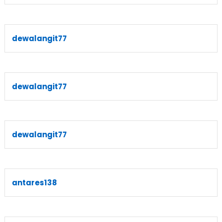
dewalangit77
dewalangit77
dewalangit77
antares138