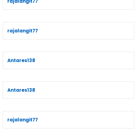
rajalangit77
rajalangit77
Antares138
Antares138
rajalangit77