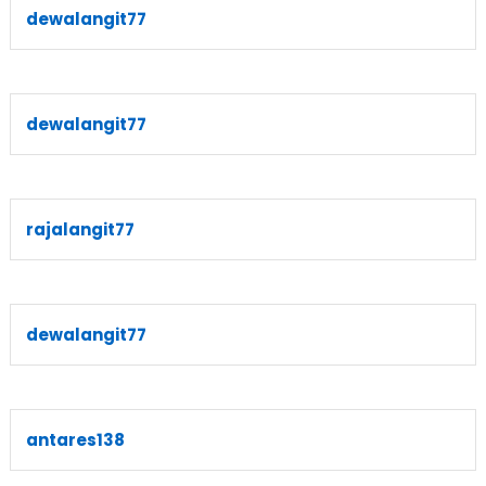
dewalangit77
dewalangit77
rajalangit77
dewalangit77
antares138