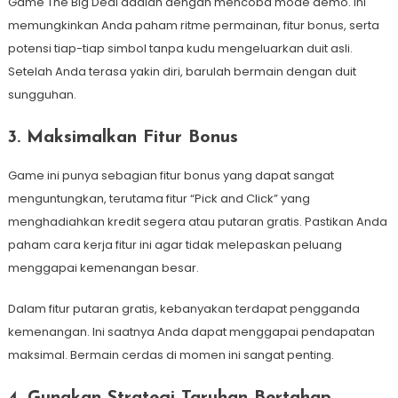
Game The Big Deal adalah dengan mencoba mode demo. Ini
memungkinkan Anda paham ritme permainan, fitur bonus, serta
potensi tiap-tiap simbol tanpa kudu mengeluarkan duit asli.
Setelah Anda terasa yakin diri, barulah bermain dengan duit
sungguhan.
3. Maksimalkan Fitur Bonus
Game ini punya sebagian fitur bonus yang dapat sangat
menguntungkan, terutama fitur “Pick and Click” yang
menghadiahkan kredit segera atau putaran gratis. Pastikan Anda
paham cara kerja fitur ini agar tidak melepaskan peluang
menggapai kemenangan besar.
Dalam fitur putaran gratis, kebanyakan terdapat pengganda
kemenangan. Ini saatnya Anda dapat menggapai pendapatan
maksimal. Bermain cerdas di momen ini sangat penting.
4. Gunakan Strategi Taruhan Bertahap