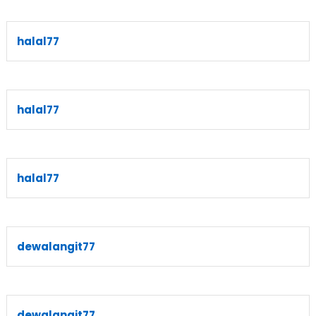
halal77
halal77
halal77
dewalangit77
dewalangit77