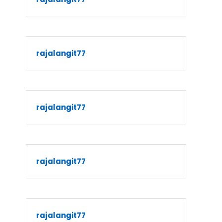
rajalangit77
rajalangit77
rajalangit77
rajalangit77