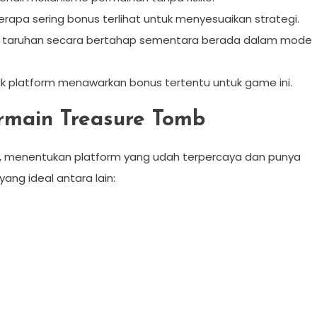
erapa sering bonus terlihat untuk menyesuaikan strategi.
kan taruhan secara bertahap sementara berada dalam mode
k platform menawarkan bonus tertentu untuk game ini.
ermain Treasure Tomb
 menentukan platform yang udah terpercaya dan punya
ang ideal antara lain: