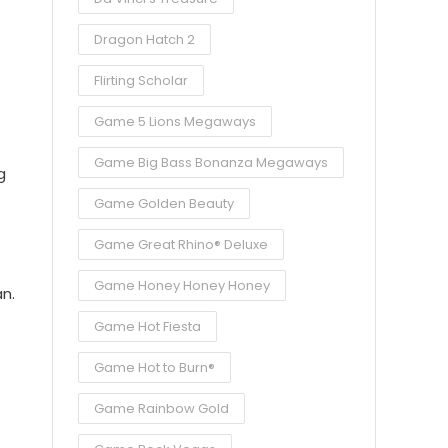
Dragon Hatch 2
Flirting Scholar
Game 5 Lions Megaways
Game Big Bass Bonanza Megaways
g
Game Golden Beauty
Game Great Rhino® Deluxe
Game Honey Honey Honey
n.
Game Hot Fiesta
Game Hot to Burn®
Game Rainbow Gold