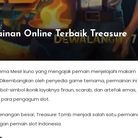
nan Online Terbaik Treasure
tema Mesir kuno yang mengajak pemain menjelajahi makam
. Dikembangkan oleh penyedia game ternama, permainan ini
l-simbol ikonik layaknya firaun, scarab, dan artefak emas,
s para pengagum slot.
enangan besar, Treasure Tomb menjadi salah satu permain
ngan pemain slot Indonesia.