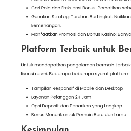
Cari Pola dan Frekuensi Bonus: Perhatikan seb
Gunakan Strategi Taruhan Bertingkat: Naik
kemenangan.
Manfaatkan Promosi dan Bonus Kasino: Banya
Platform Terbaik untuk B
Untuk mendapatkan pengalaman bermain terbaik,
lisensi resmi. Beberapa beberapa syarat platform y
Tampilan Responsif di Mobile dan Desktop
Layanan Pelanggan 24 Jam
Opsi Deposit dan Penarikan yang Lengkap
Bonus Menarik untuk Pemain Baru dan Lama
Kesimpulan