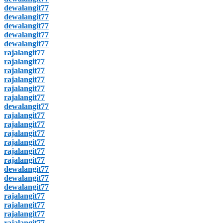
dewalangit77
dewalangit77
dewalangit77
dewalangit77
dewalangit77
rajalangit77
rajalangit77
rajalangit77
rajalangit77
rajalangit77
rajalangit77
dewalangit77
rajalangit77
rajalangit77
rajalangit77
rajalangit77
rajalangit77
rajalangit77
dewalangit77
dewalangit77
dewalangit77
rajalangit77
rajalangit77
rajalangit77
rajalangit77