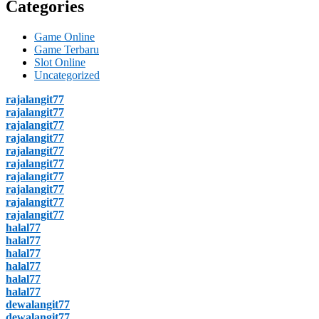
Categories
Game Online
Game Terbaru
Slot Online
Uncategorized
rajalangit77
rajalangit77
rajalangit77
rajalangit77
rajalangit77
rajalangit77
rajalangit77
rajalangit77
rajalangit77
rajalangit77
halal77
halal77
halal77
halal77
halal77
halal77
dewalangit77
dewalangit77