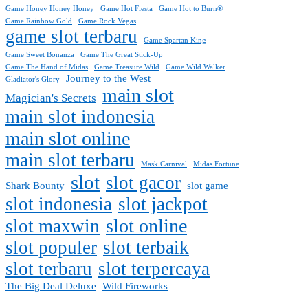
Game Honey Honey Honey
Game Hot Fiesta
Game Hot to Burn®
Game Rainbow Gold
Game Rock Vegas
game slot terbaru
Game Spartan King
Game Sweet Bonanza
Game The Great Stick-Up
Game The Hand of Midas
Game Treasure Wild
Game Wild Walker
Journey to the West
Gladiator's Glory
main slot
Magician's Secrets
main slot indonesia
main slot online
main slot terbaru
Mask Carnival
Midas Fortune
slot
slot gacor
Shark Bounty
slot game
slot indonesia
slot jackpot
slot online
slot maxwin
slot populer
slot terbaik
slot terbaru
slot terpercaya
The Big Deal Deluxe
Wild Fireworks