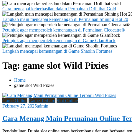
Cara mencapai keberhasilan dalam Permainan Drill that Gold
Langkah main mencapai kemenangan di Permainan Shining Hot 20
Petunjuk agar memperoleh kemenangan di Permainan Cleocatra®
Petunjuk agar memperoleh kemenangan di Game GlamRock
Langkah mencapai kemenangan di Game Shaolin Fortunes
Tag:
game slot Wild Pixies
Home
game slot Wild Pixies
Game Online
Game Terbaru
Slot Online
February 27, 2025
admin
Cara Menang Main Permainan Online Ter
Pendahuluan Dunia slot online tetap berkembang dengan berbagai tem