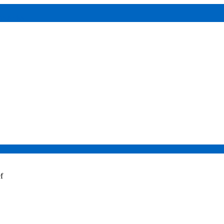
reworks