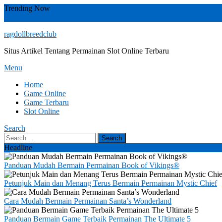
Skip
Trending Now
To
Yum Yum PowerWays®
Win Win Won
Wild Spells
Wild Pixies
Wild Fi
Content
ragdollbreedclub
Situs Artikel Tentang Permainan Slot Online Terbaru
Menu
Home
Game Online
Game Terbaru
Slot Online
Search
Search
for:
Headline
Panduan Mudah Bermain Permainan Book of Vikings®
Petunjuk Main dan Menang Terus Bermain Permainan Mystic Chief
Cara Mudah Bermain Permainan Santa’s Wonderland
Panduan Bermain Game Terbaik Permainan The Ultimate 5