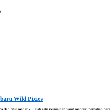
baru Wild Pixies
a dan fitur menarik. Salah satu permainan yang mencuri perhatian par