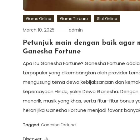
Game Online
Game Terbaru
Slot Online
March 10, 2025
admin
Petunjuk main dengan baik agar 
Ganesha Fortune
Apa Itu Ganesha Fortune? Ganesha Fortune adala
terpopuler yang dikembangkan oleh provider tern
mengusung tema dewa kebijaksanaan dan kemak
kepercayaan Hindu, yakni Dewa Ganesha. Dengan 
menarik, musik yang khas, serta fitur-fitur bonus
heran jika Ganesha Fortune menjadi favorit banyak
Tagged
Ganesha Fortune
Discover