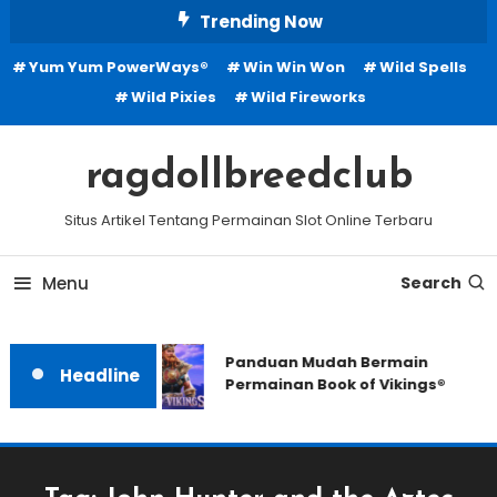
Skip
Trending Now
To
Yum Yum PowerWays®
Win Win Won
Wild Spells
Content
Wild Pixies
Wild Fireworks
ragdollbreedclub
Situs Artikel Tentang Permainan Slot Online Terbaru
Menu
Search
Panduan Mudah Bermain
Headline
Permainan Book of Vikings®