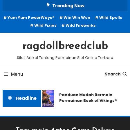
Skip
Trending Now
To
Yum Yum PowerWays®
Win Win Won
Wild Spells
Content
Wild Pixies
Wild Fireworks
ragdollbreedclub
Situs Artikel Tentang Permainan Slot Online Terbaru
Menu
Search
Panduan Mudah Bermain
Headline
Permainan Book of Vikings®