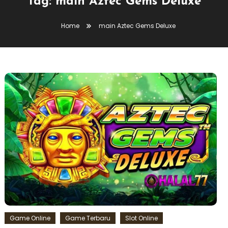
Tag:
main Aztec Gems Deluxe
Home
main Aztec Gems Deluxe
Game Online
Game Terbaru
Slot Online